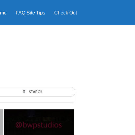
ome
FAQ Site Tips
Check Out
SEARCH