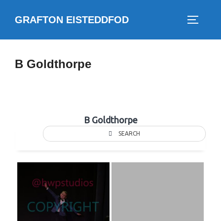
Skip
GRAFTON EISTEDDFOD
to
TOGGLE
content
B Goldthorpe
B Goldthorpe
SEARCH