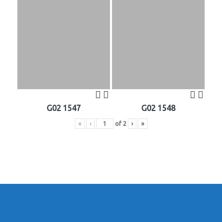
G02 1547
G02 1548
«
‹
of
2
›
»