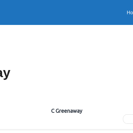
H
ay
C Greenaway